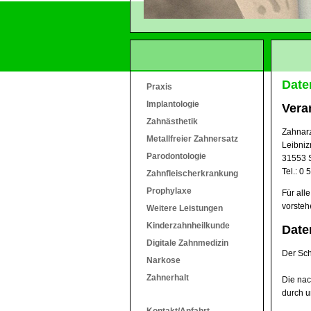
Date
Praxis
Implantologie
Vera
Zahnästhetik
Zahnarz
Metallfreier Zahnersatz
Leibniz
Parodontologie
31553 
Tel.: 0 
Zahnfleischerkrankung
Prophylaxe
Für all
vorsteh
Weitere Leistungen
Kinderzahnheilkunde
Date
Digitale Zahnmedizin
Der Sch
Narkose
Zahnerhalt
Die nac
durch u