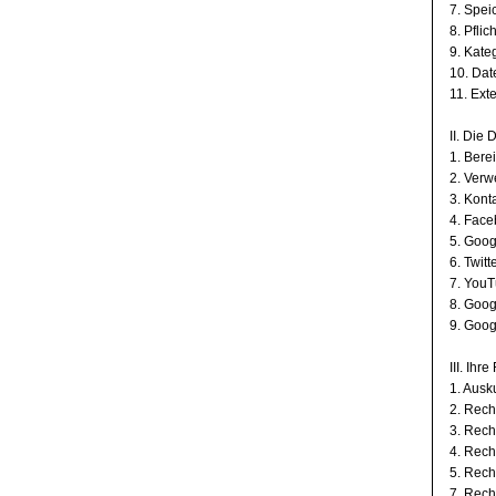
7. Spei
8. Pfli
9. Kate
10. Dat
11. Ext
II. Die
1. Bere
2. Ver
3. Kont
4. Face
5. Goog
6. Twitt
7. You
8. Goog
9. Goo
III. Ihr
1. Ausk
2. Rech
3. Rech
4. Rech
5. Rech
7. Rech