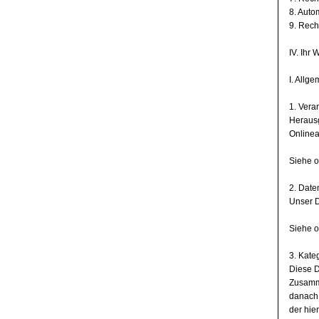
8. Auto
9. Rech
IV. Ihr
I. Allg
1. Vera
Herausg
Onlinea
Siehe o
2. Date
Unser D
Siehe o
3. Kate
Diese D
Zusamme
danach,
der hie