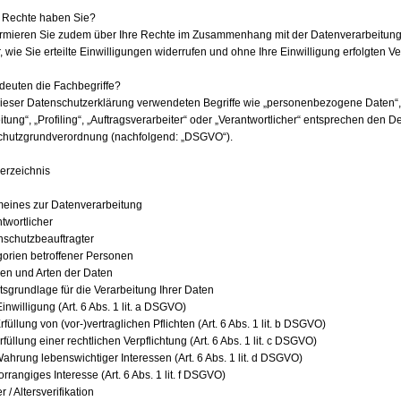
 Rechte haben Sie?
ormieren Sie zudem über Ihre Rechte im Zusammenhang mit der Datenverarbeitung. 
, wie Sie erteilte Einwilligungen widerrufen und ohne Ihre Einwilligung erfolgten
euten die Fachbegriffe?
dieser Datenschutzerklärung verwendeten Begriffe wie „personenbezogene Daten“,
itung“, „Profiling“, „Auftragsverarbeiter“ oder „Verantwortlicher“ entsprechen den De
chutzgrundverordnung (nachfolgend: „DSGVO“).
verzeichnis
emeines zur Datenverarbeitung
ntwortlicher
nschutzbeauftragter
gorien betroffener Personen
len und Arten der Daten
tsgrundlage für die Verarbeitung Ihrer Daten
Einwilligung (Art. 6 Abs. 1 lit. a DSGVO)
rfüllung von (vor-)vertraglichen Pflichten (Art. 6 Abs. 1 lit. b DSGVO)
rfüllung einer rechtlichen Verpflichtung (Art. 6 Abs. 1 lit. c DSGVO)
Wahrung lebenswichtiger Interessen (Art. 6 Abs. 1 lit. d DSGVO)
orrangiges Interesse (Art. 6 Abs. 1 lit. f DSGVO)
r / Altersverifikation