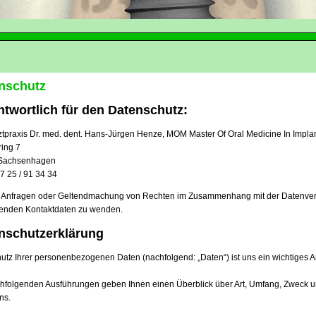
nschutz
ntwortlich für den Datenschutz:
tpraxis Dr. med. dent. Hans-Jürgen Henze, MOM Master Of Oral Medicine In Impla
ring 7
Sachsenhagen
57 25 / 91 34 34
e Anfragen oder Geltendmachung von Rechten im Zusammenhang mit der Datenverarb
enden Kontaktdaten zu wenden.
nschutzerklärung
utz Ihrer personenbezogenen Daten (nachfolgend: „Daten“) ist uns ein wichtiges A
hfolgenden Ausführungen geben Ihnen einen Überblick über Art, Umfang, Zweck u
ns.