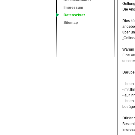
Kontakt/Anfahrt
Geltun
Impressum
Die Ang
Datenschutz
Dies kö
Sitemap
angebot
über un
„Online
Warum v
Eine Ve
unserer
Darüber
- Ihnen
- mit I
- auf I
- Ihnen
betrüge
Dürfen 
Besteht
Interes