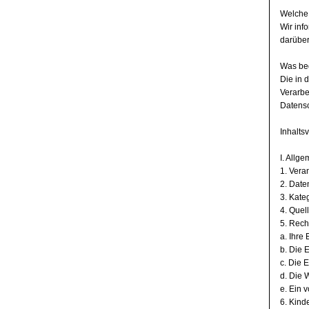
Welche
Wir inf
darüber
Was bed
Die in 
Verarbe
Datens
Inhalts
I. Allg
1. Vera
2. Date
3. Kate
4. Quel
5. Rech
a. Ihre 
b. Die E
c. Die E
d. Die 
e. Ein v
6. Kinde