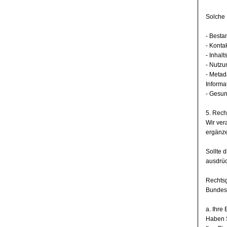
Solche 
- Besta
- Konta
- Inhalt
- Nutzu
- Metad
Informa
- Gesun
5. Rech
Wir ver
ergänze
Sollte 
ausdrüc
Rechtsg
Bundes
a. Ihre 
Haben S