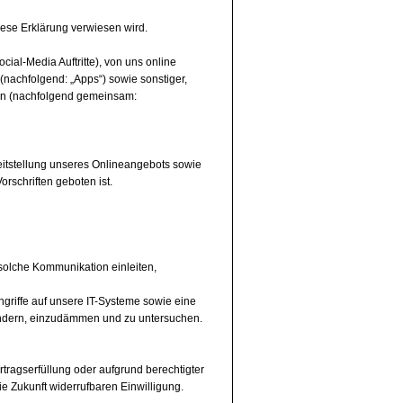
iese Erklärung verwiesen wird.
ial-Media Auftritte), von uns online
 (nachfolgend: „Apps“) sowie sonstiger,
gen (nachfolgend gemeinsam:
reitstellung unseres Onlineangebots sowie
orschriften geboten ist.
solche Kommunikation einleiten,
ngriffe auf unsere IT-Systeme sowie eine
indern, einzudämmen und zu untersuchen.
rtragserfüllung oder aufgrund berechtigter
die Zukunft widerrufbaren Einwilligung.