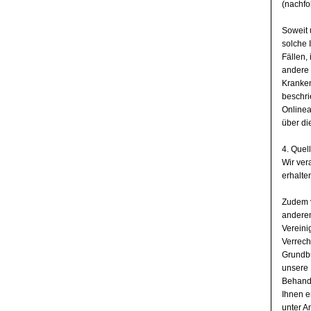
(nachfo
Soweit 
solche 
Fällen,
andere 
Kranken
beschri
Onlinea
über di
4. Quel
Wir ver
erhalte
Zudem v
anderen
Vereini
Verrech
Grundbü
unsere 
Behandl
Ihnen e
unter A