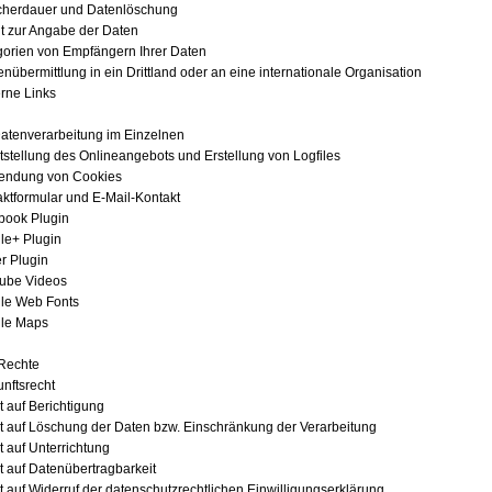
cherdauer und Datenlöschung
cht zur Angabe der Daten
gorien von Empfängern Ihrer Daten
enübermittlung in ein Drittland oder an eine internationale Organisation
erne Links
 Datenverarbeitung im Einzelnen
itstellung des Onlineangebots und Erstellung von Logfiles
wendung von Cookies
aktformular und E-Mail-Kontakt
book Plugin
le+ Plugin
er Plugin
Tube Videos
le Web Fonts
gle Maps
e Rechte
unftsrecht
t auf Berichtigung
t auf Löschung der Daten bzw. Einschränkung der Verarbeitung
t auf Unterrichtung
t auf Datenübertragbarkeit
t auf Widerruf der datenschutzrechtlichen Einwilligungserklärung