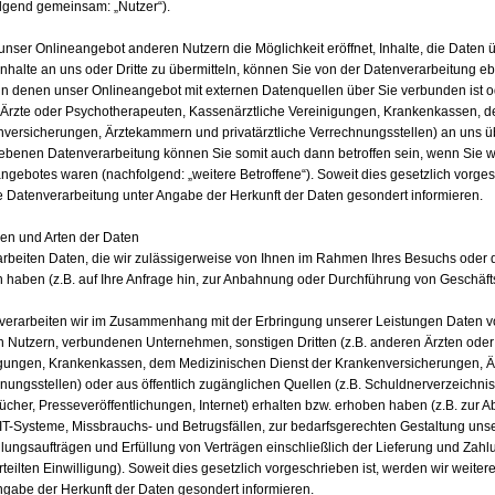
lgend gemeinsam: „Nutzer“).
unser Onlineangebot anderen Nutzern die Möglichkeit eröffnet, Inhalte, die Daten ü
Inhalte an uns oder Dritte zu übermitteln, können Sie von der Datenverarbeitung eben
 in denen unser Onlineangebot mit externen Datenquellen über Sie verbunden ist od
Ärzte oder Psychotherapeuten, Kassenärztliche Vereinigungen, Krankenkassen, de
versicherungen, Ärztekammern und privatärztliche Verrechnungsstellen) an uns üb
ebenen Datenverarbeitung können Sie somit auch dann betroffen sein, wenn Sie 
ngebotes waren (nachfolgend: „weitere Betroffene“). Soweit dies gesetzlich vorgesc
e Datenverarbeitung unter Angabe der Herkunft der Daten gesondert informieren.
len und Arten der Daten
arbeiten Daten, die wir zulässigerweise von Ihnen im Rahmen Ihres Besuchs oder
n haben (z.B. auf Ihre Anfrage hin, zur Anbahnung oder Durchführung von Geschäf
erarbeiten wir im Zusammenhang mit der Erbringung unserer Leistungen Daten vo
 Nutzern, verbundenen Unternehmen, sonstigen Dritten (z.B. anderen Ärzten ode
gungen, Krankenkassen, dem Medizinischen Dienst der Krankenversicherungen, Är
nungsstellen) oder aus öffentlich zugänglichen Quellen (z.B. Schuldnerverzeichnis
cher, Presseveröffentlichungen, Internet) erhalten bzw. erhoben haben (z.B. zur A
IT-Systeme, Missbrauchs- und Betrugsfällen, zur bedarfsgerechten Gestaltung uns
ungsaufträgen und Erfüllung von Verträgen einschließlich der Lieferung und Zah
rteilten Einwilligung). Soweit dies gesetzlich vorgeschrieben ist, werden wir weite
ngabe der Herkunft der Daten gesondert informieren.