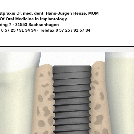
ztpraxis Dr. med. dent. Hans-Jürgen Henze, MOM
Of Oral Medicine In Implantology
zring 7 · 31553 Sachsenhagen
 0 57 25 / 91 34 34 · Telefax 0 57 25 / 91 57 34