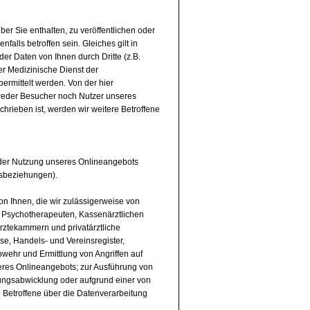
ber Sie enthalten, zu veröffentlichen oder
falls betroffen sein. Gleiches gilt in
er Daten von Ihnen durch Dritte (z.B.
r Medizinische Dienst der
ermittelt werden. Von der hier
weder Besucher noch Nutzer unseres
hrieben ist, werden wir weitere Betroffene
 der Nutzung unseres Onlineangebots
tsbeziehungen).
n Ihnen, die wir zulässigerweise von
r Psychotherapeuten, Kassenärztlichen
ztekammern und privatärztliche
se, Handels- und Vereinsregister,
bwehr und Ermittlung von Angriffen auf
eres Onlineangebots; zur Ausführung von
lungsabwicklung oder aufgrund einer von
re Betroffene über die Datenverarbeitung