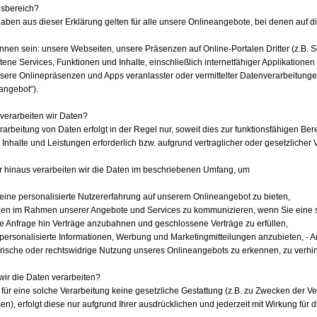
gsbereich?
aben aus dieser Erklärung gelten für alle unsere Onlineangebote, bei denen auf d
nnen sein: unsere Webseiten, unsere Präsenzen auf Online-Portalen Dritter (z.B. Soc
ene Services, Funktionen und Inhalte, einschließlich internetfähiger Applikationen
sere Onlinepräsenzen und Apps veranlasster oder vermittelter Datenverarbeitun
angebot“).
erarbeiten wir Daten?
rarbeitung von Daten erfolgt in der Regel nur, soweit dies zur funktionsfähigen Be
 Inhalte und Leistungen erforderlich bzw. aufgrund vertraglicher oder gesetzlicher V
 hinaus verarbeiten wir die Daten im beschriebenen Umfang, um
 eine personalisierte Nutzererfahrung auf unserem Onlineangebot zu bieten,
hnen im Rahmen unserer Angebote und Services zu kommunizieren, wenn Sie eine 
hre Anfrage hin Verträge anzubahnen und geschlossene Verträge zu erfüllen,
 personalisierte Informationen, Werbung und Marketingmitteilungen anzubieten, - A
rische oder rechtswidrige Nutzung unseres Onlineangebots zu erkennen, zu verh
wir die Daten verarbeiten?
 für eine solche Verarbeitung keine gesetzliche Gestattung (z.B. zu Zwecken der Ve
sen), erfolgt diese nur aufgrund Ihrer ausdrücklichen und jederzeit mit Wirkung für 